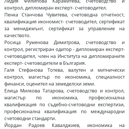
Лидия Филипова Карамитева, счетоводство и
контрол, дипломиран експерт- счетоводител.
Пенка Станчова Чувитева, счетоводна отчетност,
квалификация икономист- счетоводител, сертификат
за мениджмънт, сертификат за управление на
качеството.
Росица Руменова Димитрова, счетоводство и
контрол, регистриран одитор - дипломиран експерт-
счетоводител, член на Института на дипломираните
експерт- счетоводители в България.
Галя Стефанова Тотева, валутен и митнически
контрол, магистър по икономика, специалност
финанси, оценител на земеделски земи.
Елица Милкова Татарова, счетоводство и контрол,
магистър по икономика, професионална
квалификация по съдебно-счетоводни експертизи,
професионална квалификация по международни
счетоводни стандарти.
Йордан Радоев Кавалджиев, икономика на