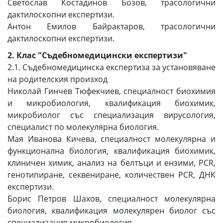
Светослав Костадинов Бозов, трасологични
дактилоскопни експертизи.
Антон Емилов Байрактаров, трасологични
дактилоскопни експертизи.
2. Клас "Съдебномедицински експертизи"
2.1. Съдебномедицинска експертиза за установяване
на родителския произход
Николай Гинчев Тюфекчиев, специалност биохимия
и микробиология, квалификация биохимик,
микробиолог със специализация вирусология,
специалист по молекулярна биология.
Мая Иванова Кичева, специалност молекулярна и
функционална биология, квалификация биохимик,
клиничен химик, анализ на белтъци и ензими, PCR,
генотипиране, секвениране, количествен PCR, ДНК
експертизи.
Борис Петров Шахов, специалност молекулярна
биология, квалификация молекулярен биолог със
специализация микробиология.