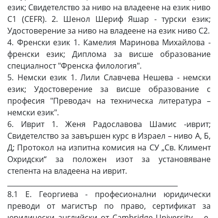
език; Свидетелство за ниво на владеене на език ниво
С1 (CEFR). 2. Шенол Шериф Яшар - турски език;
Удостоверение за ниво на владеене на език ниво С2.
4. Френски език 1. Камелия Маринова Михайлова -
френски език; Диплома за висше образование
специалност "Френска филология".
5. Немски език 1. Лили Славчева Нешева - немски
език; Удостоверение за висше образование с
професия "Преводач на техническа литература –
немски език".
6. Иврит 1. Женя Радославова Шамис -иврит;
Свидетелство за завършен курс в Израел – ниво А, Б,
Д; Протокол на изпитна комисия на СУ „Св. Климент
Охридски“ за положен изот за установяване
степента на владеена на иврит.
__________________________________________________
8.1 Е. Георгиева - професионални юридически
преводи от магистър по право, сертификат за
юридически английски от Cambridge University. - e-