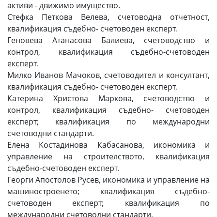
активи - движимо имущество.
Стефка Петкова Велева, счетоводна отчетност,
квалификация съдебно- счетоводен експерт.
Геновева Атанасова Балиева, счетоводство и
контрол, квалификация съдебно-счетоводен
експерт.
Милко Иванов Мачоков, счетоводител и консултант,
квалификация съдебно- счетоводен експерт.
Катерина Христова Маркова, счетоводство и
контрол, квалификация съдебно- счетоводен
експерт; квалификация по международни
счетоводни стандарти.
Елена Костадинова Кабасанова, икономика и
управление на строителството, квалификация
съдебно-счетоводен експерт.
Георги Апостолов Русев, икономика и управление на
машиностроенето; квалификация съдебно-
счетоводен експерт; квалификация по
международни счетоводни стандарти.