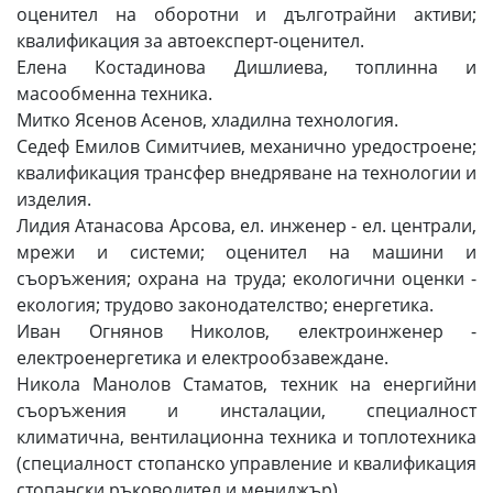
оценител на оборотни и дълготрайни активи;
квалификация за автоексперт-оценител.
Елена Костадинова Дишлиева, топлинна и
масообменна техника.
Митко Ясенов Асенов, хладилна технология.
Седеф Емилов Симитчиев, механично уредостроене;
квалификация трансфер внедряване на технологии и
изделия.
Лидия Атанасова Арсова, ел. инженер - ел. централи,
мрежи и системи; оценител на машини и
съоръжения; охрана на труда; екологични оценки -
екология; трудово законодателство; енергетика.
Иван Огнянов Николов, електроинженер -
електроенергетика и електрообзавеждане.
Никола Манолов Стаматов, техник на енергийни
съоръжения и инсталации, специалност
климатична, вентилационна техника и топлотехника
(специалност стопанско управление и квалификация
стопански ръководител и мениджър).