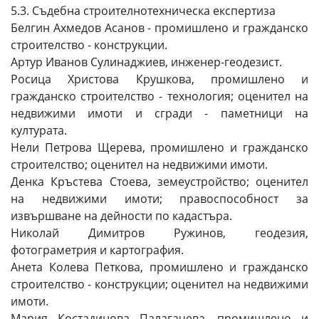
5.3. Съдебна строителнотехническа експертиза
Белгин Ахмедов Асанов - промишлено и гражданско
строителство - конструкции.
Артур Иванов Сулинаджиев, инженер-геодезист.
Росица Христова Крушкова, промишлено и
гражданско строителство - технология; оценител на
недвижими имоти и сгради - паметници на
културата.
Нели Петрова Щерева, промишлено и гражданско
строителство; оценител на недвижими имоти.
Денка Кръстева Стоева, земеустройство; оценител
на недвижими имоти; правоспособност за
извършване на дейности по кадастъра.
Николай Димитров Ружинов, геодезия,
фотограметрия и картография.
Анета Колева Петкова, промишлено и гражданско
строителство - конструкции; оценител на недвижими
имоти.
Мария Костадинова Палагачева, промишлено и