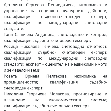
Детелина Сергеева Пенчеджиева, икономика и
управление на социално- културните дейности;
квалификация съдебно-счетоводен експерт;
квалификация по международни счетоводни
стандарти.
Таня Славчева Андонова, счетоводство и контрол;
квалификация съдебно- счетоводен експерт.
Росица Николова Генчева, счетоводна отчетност;
квалификация съдебно- счетоводен експерт;
квалификация по международни счетоводни
стандарти; експерт - оценител на недвижими имоти
и земеделски земи.
Розета Юриева Пелтекова, икономика на
промишлеността; квалификация съдебно-
счетоводен експерт.
Николина Георгиева Чолакова, прогнозиране и
планиране на икономическата система;
квалификация съдебно-счетоводен експерт.