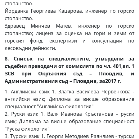
стопанство.
Йорданка Георгиева Кацарова, инженер по горско
стопанство.
Здравец Минчев Матев, инженер по горско
стопанство; лиценз за оценка на гори и земи от
горския фонд; експертизи и консултации по
лесовъдни дейности.
8. Списък на специалистите, утвърдени за
съдебни преводачи от комисията по чл. 401
,
ал. 1
ЗСВ при Окръжния съд – Пловдив, и
Административния съд – Пловдив, за2017 г.
1. Английски език 1. Златка Василева Червенкова -
английски език; Диплома за висше образование
специалност "Английска филология".
2. Руски език 1. Валя Иванова Кръстанова – руски
език; Диплома за висше образование специалност
"Руска филология".
3. Турски език 1. Георги Методиев Раянлиев - турски