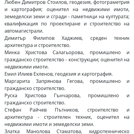
Любен Димитров Стоилов, геодезия, фотограметрия
и картография; оценител на недвижими имоти,
земеделски земи и сгради - паметници на културата;
квалификация по проектиране и строителство на
автомагистрали.
Димитър Филипов Хаджиев, среден техник
архитектура и строителство.
Минка Христова Салагьорова, промишлено и
гражданско строителство - конструкции; оценител на
недвижими имоти.
Емил Илиев Ехленов, геодезия и картография.
Маргарита Запрянова Гегова, промишлено и
гражданско строителство.
Руска Христова Гънчарова, промишлено и
гражданско строителство.
Стефан Райчев Пътников, строителство и
архитектура - строителен техник, оценител на
недвижими имоти и земеделски земи.
Златка Манолова Стаматова, хидротехническо