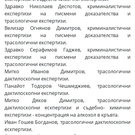
Здравко Николаев Деспотов, криминалистични
експертизи на писмени доказателства и
трасологични експертизи.
Велизар Огнянов Димитров, криминалистични
експертизи на писмени доказателства и
трасологични експертизи.
Здравко Серафимов Гаджев, криминалистични
експертизи на писмени доказателства и
трасологични експертизи.
Митко Иванов Димитров, трасологични
дактилоскопни експертизи.
Панайот Тодоров Чешмеджиев, трасологични
дактилоскопни експертизи.
Митко Дяков Димитров, трасологични
дактилоскопни ескпертизи и съдебно- химични
експертизи - концентрация на алкохол в кръвта.
Иван Гошев Богданов, трасологични дактилоскопни
ескпертизи.