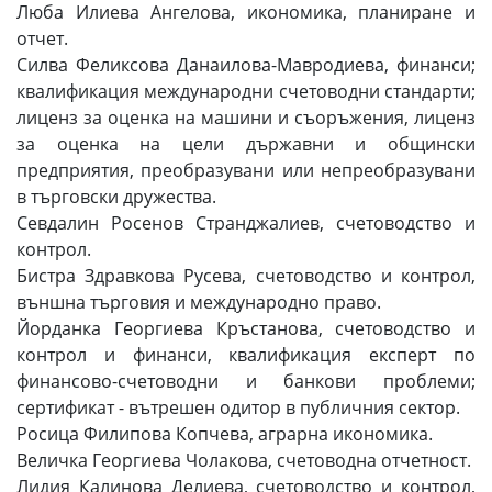
Люба Илиева Ангелова, икономика, планиране и
отчет.
Силва Феликсова Данаилова-Мавродиева, финанси;
квалификация международни счетоводни стандарти;
лиценз за оценка на машини и съоръжения, лиценз
за оценка на цели държавни и общински
предприятия, преобразувани или непреобразувани
в търговски дружества.
Севдалин Росенов Странджалиев, счетоводство и
контрол.
Бистра Здравкова Русева, счетоводство и контрол,
външна търговия и международно право.
Йорданка Георгиева Кръстанова, счетоводство и
контрол и финанси, квалификация експерт по
финансово-счетоводни и банкови проблеми;
сертификат - вътрешен одитор в публичния сектор.
Росица Филипова Копчева, аграрна икономика.
Величка Георгиева Чолакова, счетоводна отчетност.
Лидия Калинова Делиева, счетоводство и контрол,