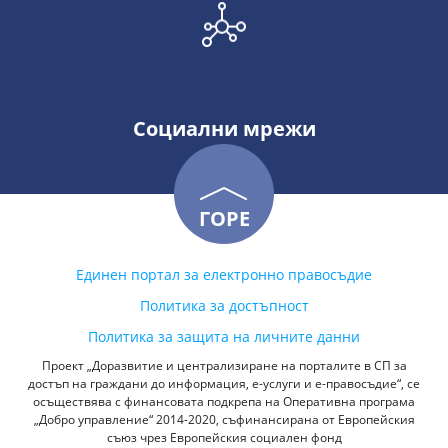
Социални мрежи
ГОРЕ
Единен портал за електронно правосъдие
Политика за достъпност
Политика за защита на личните данни
Проект „Доразвитие и централизиране на порталите в СП за
достъп на граждани до информация, е-услуги и е-правосъдие“, се
осъществява с финансовата подкрепа на Оперативна програма
„Добро управление“ 2014-2020, съфинансирана от Европейския
съюз чрез Европейския социален фонд