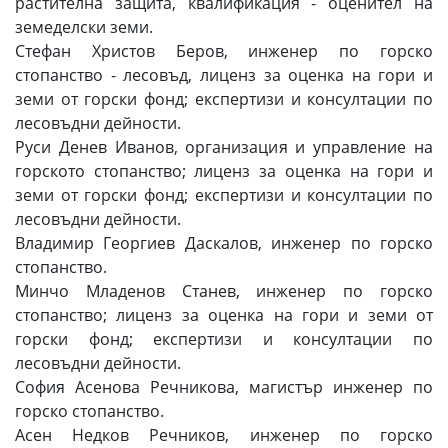
растителна защита, квалификация - оценител на
земеделски земи.
Стефан Христов Беров, инженер по горско
стопанство - лесовъд, лиценз за оценка на гори и
земи от горски фонд; експертизи и консултации по
лесовъдни дейности.
Руси Денев Иванов, организация и управление на
горското стопанство; лиценз за оценка на гори и
земи от горски фонд; експертизи и консултации по
лесовъдни дейности.
Владимир Георгиев Даскалов, инженер по горско
стопанство.
Минчо Младенов Станев, инженер по горско
стопанство; лиценз за оценка на гори и земи от
горски фонд; експертизи и консултации по
лесовъдни дейности.
София Асенова Речникова, магистър инженер по
горско стопанство.
Асен Недков Речников, инженер по горско