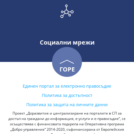
Социални мрежи
ГОРЕ
Единен портал за електронно правосъдие
Политика за достъпност
Политика за защита на личните данни
Проект „Доразвитие и централизиране на порталите в СП за
достъп на граждани до информация, е-услуги и е-правосъдие“, се
осъществява с финансовата подкрепа на Оперативна програма
„Добро управление“ 2014-2020, съфинансирана от Европейския